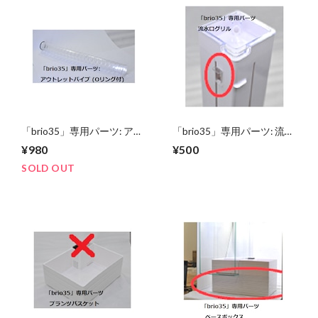
「brio35」専用パーツ: アウ
「brio35」専用パーツ: 流水
トレットパイプ (Oリング
口グリル
¥980
¥500
付)
SOLD OUT