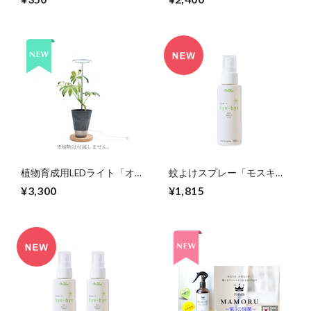
植物育成用LEDライト「オ
蚊よけスプレー「モスキー
ロハライト」～ タイマー付
トbyebye」～蚊から愛犬・
¥3,300
¥1,815
きで便利でコンパクト ～
愛猫、あなたと大切な家族
を守ろう ～