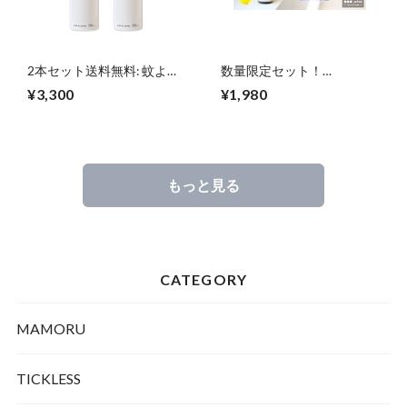
2本セット送料無料: 蚊よけ
数量限定セット！
スプレー「モスキート
「MAMORU」(まもる) 除菌
¥3,300
¥1,980
byebye」～蚊から愛犬・愛
剤250mlボトル+詰め替え用
猫、あなたと大切な家族を
パウチ250mlセット ～ア
守ろう ～
ルコールよりも除菌力が高
く、次亜塩素酸よりも安全
な 第３の除菌剤 日本製
PHMB 期間限定送料無料 -
もっと見る
CATEGORY
MAMORU
TICKLESS