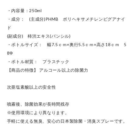
・内容量：250ml
・成分： (主成分)PHMB ポリヘキサメチレンビグアナイ
ド
(副成分) 柿渋エキス(パンシル)
・ボトルサイズ： 幅7.5ｃｍ×奥行5.5ｃｍ×高さ18ｃｍ 5
8Φ
・ボトル材質： プラスチック
【商品の特徴】 アルコール以上の除菌力
次亜塩素酸以上の安全性
噴霧後、除菌効果が長時間残存
※使用環境により異なります。
手軽に使える無臭、安心の日本製除菌・消臭スプレーです。