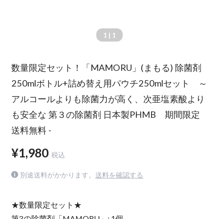
1
| 1
数量限定セット！「MAMORU」(まもる) 除菌剤
250mlボトル+詰め替え用パウチ250mlセット ～
アルコールよりも除菌力が高く、次亜塩素酸より
も安全な 第３の除菌剤 日本製PHMB 期間限定
送料無料 -
¥1,980
税込
別途送料がかかります。
送料を確認する
★数量限定セット★
第3の除菌剤「MAMORU」: 1個