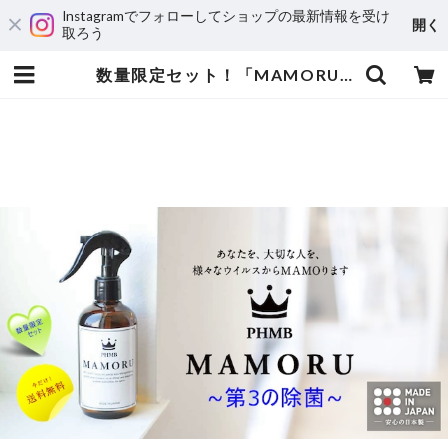
Instagramでフォローしてショップの最新情報を受け
開く
取ろう
数量限定セット！「MAMORU」(まもる) 除菌剤250mlボトル+詰め替え用パウチ250mlセット ～アルコールよりも除菌力が高く、次亜塩素酸よりも安全な 第３の除菌剤 日本製PHMB 期間限定送料無料 - | BEM PARTNER