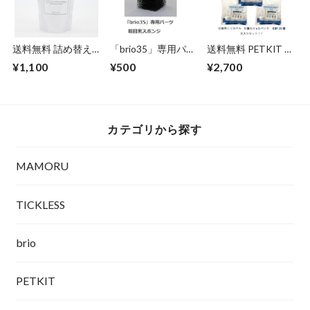
カン
送料無料 詰め替え
「brio35」専用パー
送料無料 PETKIT シ
用 「MAMORU」(ま
ツ: 粗目黒スポンジ
リカゲル乾燥剤 交
¥1,100
¥500
¥2,700
もる) 250ml： - 除菌
換用 超ボリューム
剤・消臭剤 安心の
パック「フレッシュ
日本製PHMB
エレメント」シリー
ズ 専用 5個パック
×5セット(計25個)
カテゴリから探す
MAMORU
TICKLESS
brio
PETKIT