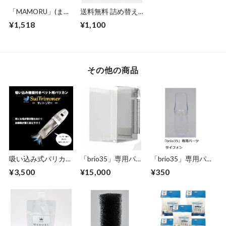
「MAMORU」(まも
送料無料 詰め替え
る) 除菌剤250mlボ
用 「MAMORU」(ま
¥1,518
¥1,100
トル ～アルコール
もる) 250ml： - 除菌
よりも除菌力が高
剤・消臭剤 安心の
く、次亜塩素酸より
日本製PHMB
も安全な 第３の除
菌剤 日本製
その他の商品
PHMB 期間限定送
料無料 -
吸い込み式バリカン
「brio35」専用パー
「brio35」専用パー
【ペット用】送料無
ツ: ガラスタンク(ア
ツ: サイフォン
¥3,500
¥15,000
¥350
料 「SuiTrimmer す
ウトレットパイプО
いトリマー」～ 刈
リング付き)
った毛がそのまま吸
い取れる！お掃除ラ
クラク！吸い込み機
能付きペット用バリ