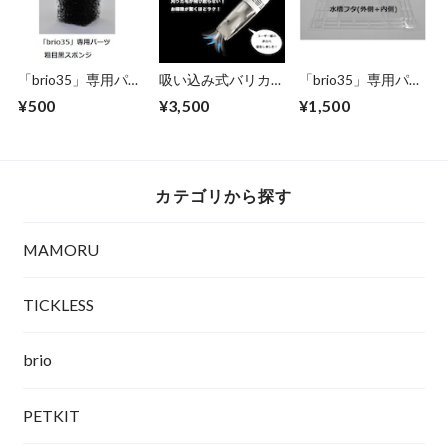
料無料 -
「brio35」専用パー
吸い込み式バリカン
「brio35」専用パー
ツ: 粗目黒スポンジ
【ペット用】送料無
ツ: 水槽フタ (外側＋
¥500
¥3,500
¥1,500
料 「SuiTrimmer す
内側)
いトリマー」～ 刈
った毛がそのまま吸
い取れる！お掃除ラ
クラク！吸い込み機
カテゴリから探す
能付きペット用バリ
カン
MAMORU
TICKLESS
brio
PETKIT