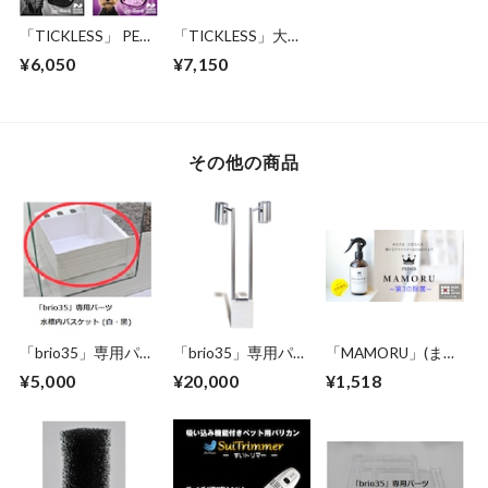
「TICKLESS」 PET
「TICKLESS」大人
送料無料 (チックレ
用 送料無料 (チック
¥6,050
¥7,150
ス) ～ダニ&ノミか
レス) ～アウトドア
ら愛犬・愛猫を安全
で、ダニ&ノミから
に守ろう ～ 薬を
あなたを守ります！
使わない！ 超音波
～ 薬を使わな
でガード！
い！ 超音波でガー
その他の商品
ド！
「brio35」専用パー
「brio35」専用パー
「MAMORU」(まも
ツ: 水槽内バスケッ
ツ: LEDライトユニ
る) 除菌剤250mlボ
¥5,000
¥20,000
¥1,518
ト (白・黒)
ット - LED無し
トル ～アルコール
よりも除菌力が高
く、次亜塩素酸より
も安全な 第３の除
菌剤 日本製
PHMB 期間限定送