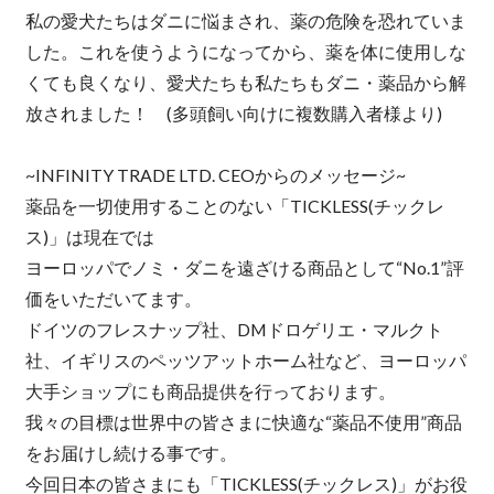
私の愛犬たちはダニに悩まされ、薬の危険を恐れていま
した。これを使うようになってから、薬を体に使用しな
くても良くなり、愛犬たちも私たちもダニ・薬品から解
放されました！ (多頭飼い向けに複数購入者様より)
~INFINITY TRADE LTD. CEOからのメッセージ~
薬品を一切使用することのない「TICKLESS(チックレ
ス)」は現在では
ヨーロッパでノミ・ダニを遠ざける商品として“No.1”評
価をいただいてます。
ドイツのフレスナップ社、DMドロゲリエ・マルクト
社、イギリスのペッツアットホーム社など、ヨーロッパ
大手ショップにも商品提供を行っております。
我々の目標は世界中の皆さまに快適な“薬品不使用”商品
をお届けし続ける事です。
今回日本の皆さまにも「TICKLESS(チックレス)」がお役