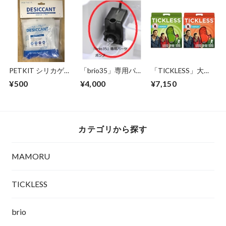
く、次亜塩素酸より
も安全な 第３の除
菌剤 日本製
PHMB 期間限定送
料無料 -
PETKIT シリカゲル
「brio35」専用パー
「TICKLESS」大人
交換用「フレッシュ
ツ: ポンプ (エルボー
用 送料無料 (チック
¥500
¥4,000
¥7,150
エレメント」専用 5
パーツ付)
レス) ～アウトドア
個パック
で、ダニ&ノミから
あなたを守ります！
～ 薬を使わな
い！ 超音波でガー
カテゴリから探す
ド！
MAMORU
TICKLESS
brio