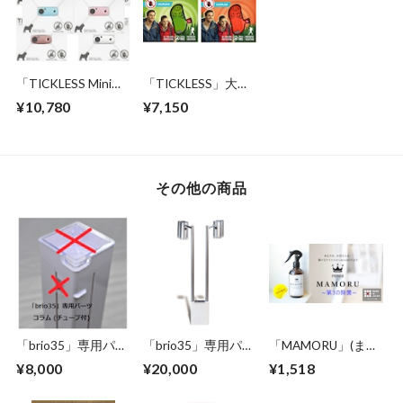
「TICKLESS Mini」
「TICKLESS」大人
送料無料 (チックレ
用 送料無料 (チック
¥10,780
¥7,150
ス ミニ) - USB タイ
レス) ～アウトドア
プ
で、ダニ&ノミから
あなたを守ります！
～ 薬を使わな
い！ 超音波でガー
その他の商品
ド！
「brio35」専用パー
「brio35」専用パー
「MAMORU」(まも
ツ: コラム (チューブ
ツ: LEDライトユニ
る) 除菌剤250mlボ
¥8,000
¥20,000
¥1,518
付)
ット - LED無し
トル ～アルコール
よりも除菌力が高