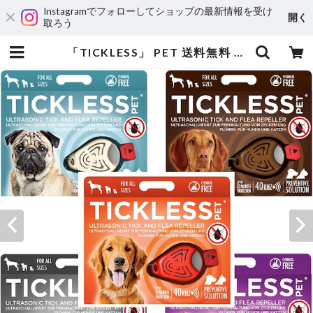
Instagramでフォローしてショップの最新情報を受け
開く
取ろう
「TICKLESS」 PET 送料無料 (チックレス) ～ダニ&ノミから愛犬・愛猫を安全に守ろう ～ 薬を使わない！ 超音波でガード！ | BEM PARTNER